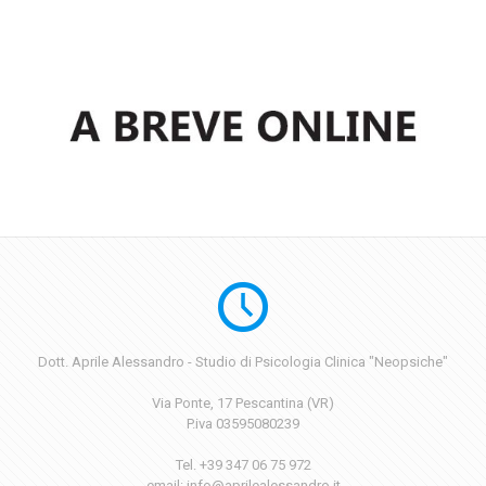
Dott. Aprile Alessandro - Studio di Psicologia Clinica "Neopsiche"
Via Ponte, 17 Pescantina (VR)
P.iva 03595080239
Tel. +39 347 06 75 972
email: info@aprilealessandro.it